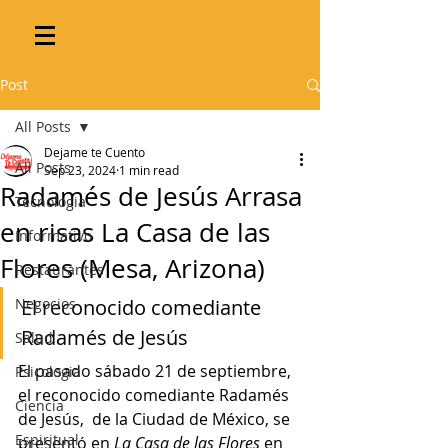
Post
All Posts
Dejame te Cuento
All Posts
Sep 23, 2024
1 min read
Radamés de Jesús Arrasa
Tecnologia
en risas La Casa de las
Informativo
Flores (Mesa, Arizona)
Restaurantes
Negocios
El reconocido comediante 
Radamés de Jesús
Salud
El pasado sábado 21 de septiembre, 
Psicologia
el reconocido comediante Radamés 
Ciencia
de Jesús,  de la Ciudad de México, se 
Espiritual
presentó en 
La Casa de las Flores
 en 