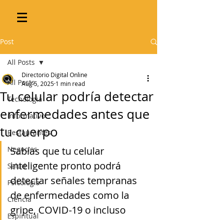
Post
All Posts
Directorio Digital Online
All Posts
Aug 5, 2025
1 min read
Tu celular podría detectar
Tecnologia
enfermedades antes que
Informativo
tu cuerpo
Restaurantes
Negocios
Sabías que tu celular 
inteligente pronto podrá 
Salud
detectar señales tempranas 
Psicologia
de enfermedades como la 
Ciencia
gripe, COVID-19 o incluso 
Espiritual