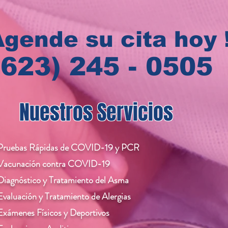
gende su cita hoy 
(623) 245 - 0505
Nuestros Servicios
Pruebas Rápidas de COVID-19 y PCR
Vacunación contra COVID-19
iagnóstico y Tratamiento del Asma
valuación y Tratamiento de Alergias
xámenes Físicos y Deportivos