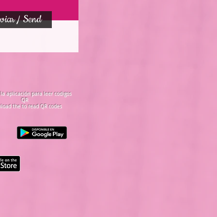
viar / Send
la aplicación para leer codigos
QR
load the to read QR codes