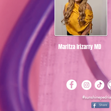
Maritza Irizarry MD
#sunshinepedria
Share