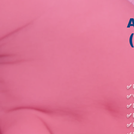
A
✅ 
✅ 
✅ D
✅ E
✅ E