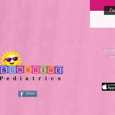
En
Descarga 
Down
Share