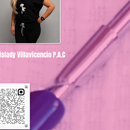
islady Villavicencio P.A.C