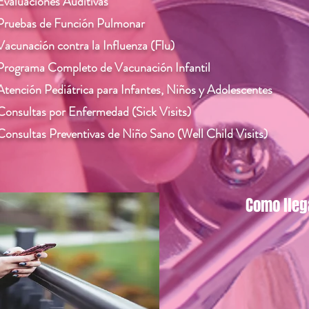
valuaciones Auditivas
Pruebas de Función Pulmonar
acunación contra la Influenza (Flu)
rograma Completo de Vacunación Infantil
tención Pediátrica para Infantes, Niños y Adolescentes
onsultas por Enfermedad (Sick Visits)
onsultas Preventivas de Niño Sano (Well Child Visits)
Como lleg