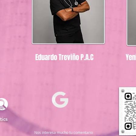
Eduardo Treviño P.A.C
Yen
tics
Nos interesa mucho tu comentario