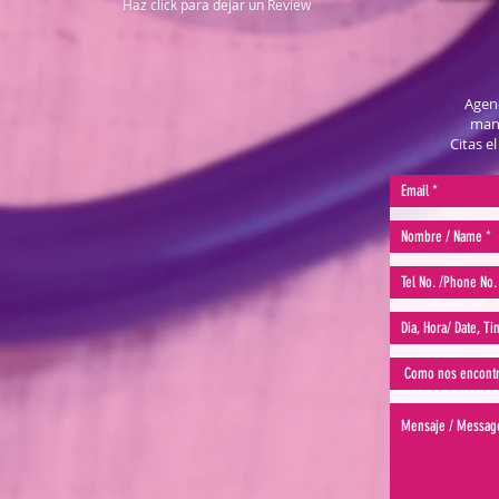
Haz click para dejar un Review
Agend
mane
Citas e