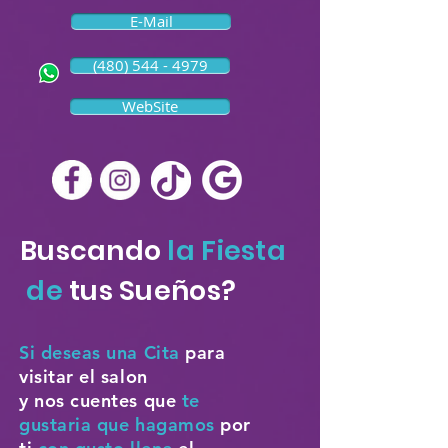
E-Mail
(480) 544 - 4979
WebSite
Buscando
la Fiesta
de
tus Sueños?
Si deseas una Cita
para
visitar el salon
y nos cuentes que
te
gustaria que hagamos
por