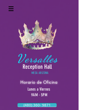
V
ersa
lles
Reception Hall
MESA ARIZONA
Horario de Oficina
Lunes a Viernes
9AM - 5PM
(480) 360- 9871