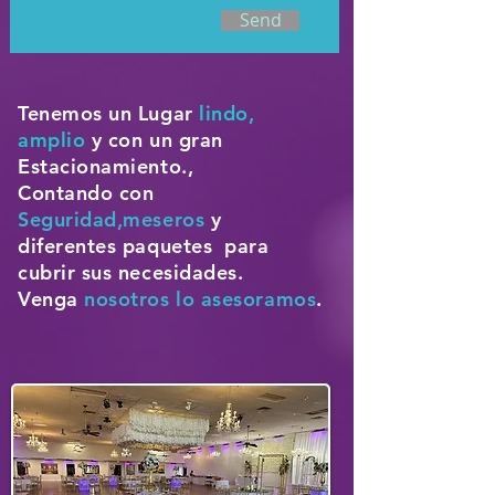
Send
Tenemos un Lugar
lindo,
amplio
y con un gran
Estacionamiento.,
Contando con
Seguridad,meseros
y
diferentes paquetes para
cubrir sus necesidades.
Venga
nosotros lo asesoramos
.